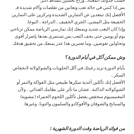
حسب جدولك المعتاد.. وراح تحسين بنشاط أكثر.
بس إذا كنتي في حالة تعب وتعانين من تقلصات وآلام شديدة فـ
الأفضل إنك تبتعدين عن التمارين الشديدة وتركزين على التمارين
الخفيفة مثل المشي.. الجري الخفيف .. الدراجة .. اليوغا.
وإذا كان التعب شديد ويمنعك إنك تمارسي الرياضة ممكن ترتاحي
يوم أو يومين حتى يخف التعب بس تستمري بعدها بإصرار أقوى
وتحاولين تعوضين.. وما تعتبرين هذا عذر يمنعك من تحقيق هدفك
وش ممكن آكل في أيام الدورة ؟
بأيام الدورة تزيد رغبتك في أكل الحلويات والشوكولاته لانخفاض
السكر ..
الأفضل إنك تأكلين أغذية سكرها طبيعي مثل الفواكه والتمر أو
الشوكولاته الداكنة.. عشان ما تأثر على نظامك الغذائي .. ولأن
المغنيسيوم منخفض يفضل تأكلين اللحوم الحمراء ( مشوية)
والسبانخ والشوفان والأفوكادو والسلمون والتونا.. وغيرها.
من فوائد الرياضة وقت الدورة الشهرية :