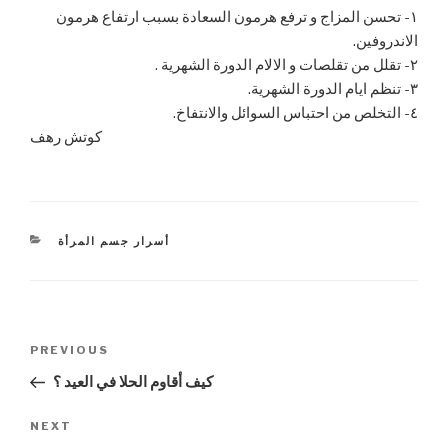
١- تحسن المزاج و ترفع هرمون السعادة بسبب ارتفاع هرمون
الاندروفين.
٢- تقلل من تقلصات و الالام الدورة الشهرية .
٣- تنظم ايام الدورة الشهرية.
٤- التخلص من احتباس السوائل والانتفاخ.
كوتش رهف
CATEGORIES
أسرار جسم المرأة
Post
PREVIOUS
Previous
navigation
Post
كيف أقاوم الحلا في العيد ؟
NEXT
Next