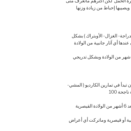
ترة الحمل لكن أكثرهم ماتعرف متى
 ويصيبها إحباط من زيادة وزنها
لدراجة- الغزال- الأوبتراك ) بشكل
تبدأ في تمارين الكارديو ( المشي-
رية
عية أو قيصرية وماتركت أي أعراض