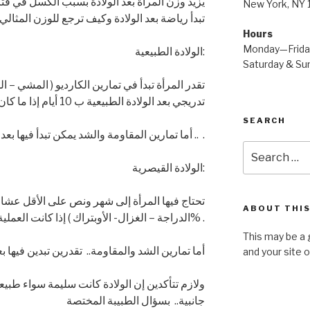
يزيد وزن المرأة بعد الولادة بسبب الكسل في ف
New York, NY
تبدأ رياضة بعد الولادة وكيف ترجع للوزن المثالي
Hours
Monday—Frid
الولادة الطبيعية:
Saturday & S
تقدر المرأة تبدأ في تمارين الكارديو ( المشي – ا
تدريجي بعد الولادة الطبيعية ب 10 أيام إذا ما كان عندها أي آثار جانبية من الولادة
SEARCH
أما تمارين المقاومة والشد يمكن تبدأ فيها بعد شهر من الولادة وبشكل تدريجي .. .
Search
for:
الولادة القيصرية:
تحتاج فيها المرأة إلى شهر ونص على الأقل عشان 
ABOUT THIS
الدراجة – الغزال- الأوبتراك ) إذا كانت العملية ناجحة 100% .
This may be a 
أما تمارين الشد والمقاومة.. تقدرين تبدين فيها بعد 6 أشهر من الولادة القيص
and your site 
ولازم تتأكدين إن الولادة كانت سليمة سواء طبي
جانبية.. بسؤال الطبيبة المختصة