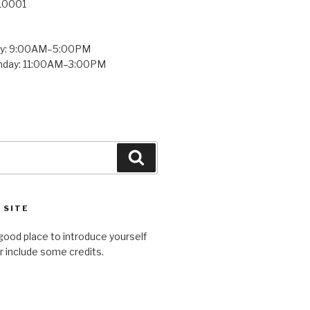
 10001
ay: 9:00AM–5:00PM
unday: 11:00AM–3:00PM
Search
 SITE
good place to introduce yourself
or include some credits.